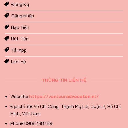
Đăng Ký
Đăng Nhập
Nạp Tiền
Rút Tiền
Tải App
Liên Hệ
THÔNG TIN LIÊN HỆ
Website:
https://vanleuradvocaten.nl/
Địa chỉ: 68 Võ Chí Công, Thạnh Mỹ Lợi, Quận 2, Hồ Chí
Minh, Việt Nam
Phone:0968788789