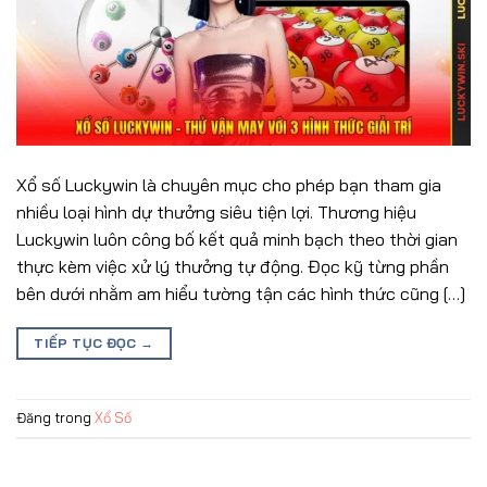
Xổ số Luckywin là chuyên mục cho phép bạn tham gia
nhiều loại hình dự thưởng siêu tiện lợi. Thương hiệu
Luckywin luôn công bố kết quả minh bạch theo thời gian
thực kèm việc xử lý thưởng tự động. Đọc kỹ từng phần
bên dưới nhằm am hiểu tường tận các hình thức cũng […]
TIẾP TỤC ĐỌC
→
Đăng trong
Xổ Số