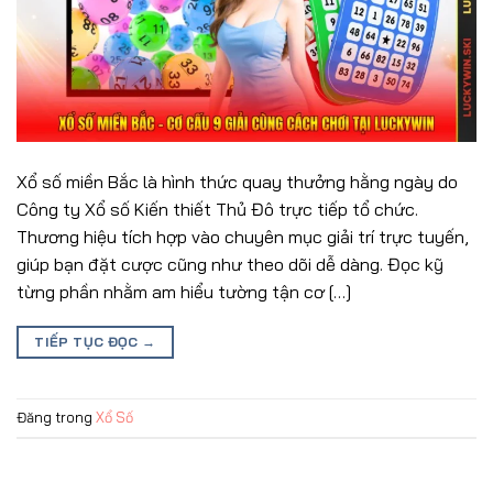
Xổ số miền Bắc là hình thức quay thưởng hằng ngày do
Công ty Xổ số Kiến thiết Thủ Đô trực tiếp tổ chức.
Thương hiệu tích hợp vào chuyên mục giải trí trực tuyến,
giúp bạn đặt cược cũng như theo dõi dễ dàng. Đọc kỹ
từng phần nhằm am hiểu tường tận cơ […]
TIẾP TỤC ĐỌC
→
Đăng trong
Xổ Số