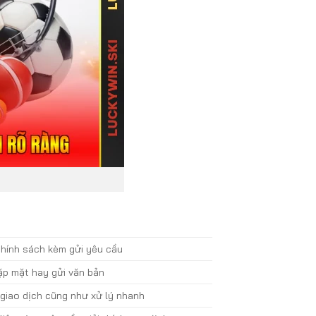
 chính sách kèm gửi yêu cầu
gặp mặt hay gửi văn bản
 giao dịch cũng như xử lý nhanh