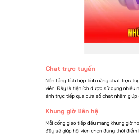
Chat trực tuyến
Nền tảng tích hợp tính năng chat trực tu
viên. Đây là tiện ích được sử dụng nhiều 
ảnh trực tiếp qua cửa sổ chat nhằm giúp 
Khung giờ liên hệ
Mỗi cổng giao tiếp đều mang khung giờ ho
đây sẽ giúp hội viên chọn đúng thời điểm 