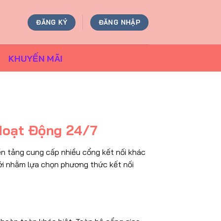
ĐĂNG KÝ
ĐĂNG NHẬP
KHUYẾN MÃI
Hoạt Động 24/7
. Nền tảng cung cấp nhiều cổng kết nối khác
ới nhằm lựa chọn phương thức kết nối