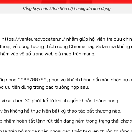
Tổng hợp các kênh liên hệ Luckywin khả dụng
 https://vanleuradvocaten.nl/ nhằm giúp hội viên tra cứu chí
 thoại, vô cùng tương thích cùng Chrome hay Safari mà không c
hầm vào vô số trang web giả mạo trên mạng.
dây nóng 0968788789, phục vụ khách hàng cần xác nhận sự c
ợc ưu tiên dùng trong các trường hợp sau:
 ví sau hơn 30 phút kể từ khi chuyển khoản thành công.
 viên không hề thực hiện bất kỳ thao tác bất thường nào.
 nhằm hoàn tất lệnh rút tiền đang nằm trong trạng thái chờ x
p lạ trên hồ sơ cá nhân ngoài các thiết bị quen thuộc thường 