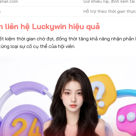
gmail.com
Gửi khiếu nại, đính kèm tài
c
Hỗ trợ theo thời gian thự
 liên hệ Luckywin hiệu quả
ết kiệm thời gian chờ đợi, đồng thời tăng khả năng nhận phản 
ừng loại sự cố cụ thể của hội viên.