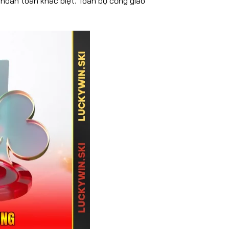
oàn toàn khác biệt. Toàn bộ cổng giao