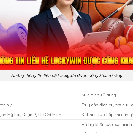
Những thông tin liên hệ Luckywin được công khai rõ ràng
Mục đích sử dụng
en.nl/
Truy cập dịch vụ, tra cứu
nh Mỹ Lợi, Quận 2, Hồ Chí Minh
Kết nối trực tiếp khi cần 
Hỗ trợ khẩn cấp, xác minh