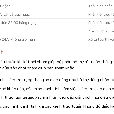
t động
Thời gian phản 
7 tất cả các ngày
Phản hồi siêu t
 đến 22:00 hằng ngày
Phản hồi siêu t
4 – 8 giờ làm v
p 24/7 không giới hạn
Xử lý tức thì v
nh
u trước khi kết nối nhằm giúp bộ phận hỗ trợ rút ngắn thời gia
ức của sân chơi nhằm giúp bạn tham khảo:
nh, kiểm tra trạng thái giao dịch cũng như hỗ trợ đăng nhập tứ
ố khẩn cấp, xác minh danh tính kèm việc kiểm tra giao dịch bị
h thức, gửi tài liệu xác minh lẫn yêu cầu giải thích mọi điều kh
 xác minh danh tính khi các kênh trực tuyến không đủ điều kiệ