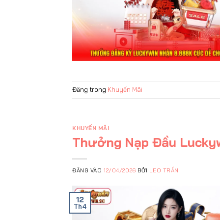
Đăng trong
Khuyến Mãi
KHUYẾN MÃI
Thưởng Nạp Đầu Luckyw
ĐĂNG VÀO
12/04/2026
BỞI
LEO TRẦN
12
Th4