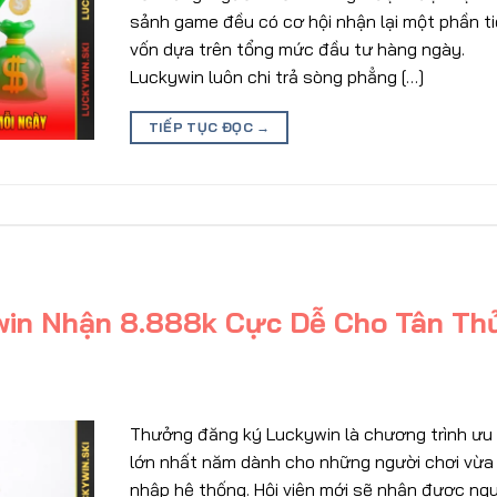
sảnh game đều có cơ hội nhận lại một phần t
vốn dựa trên tổng mức đầu tư hàng ngày.
Luckywin luôn chi trả sòng phẳng […]
TIẾP TỤC ĐỌC
→
in Nhận 8.888k Cực Dễ Cho Tân Th
Thưởng đăng ký Luckywin là chương trình ưu 
lớn nhất năm dành cho những người chơi vừa 
nhập hệ thống. Hội viên mới sẽ nhận được ng