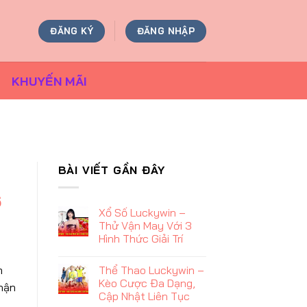
ĐĂNG KÝ
ĐĂNG NHẬP
KHUYẾN MÃI
BÀI VIẾT GẦN ĐÂY
6
Xổ Số Luckywin –
Thử Vận May Với 3
Hình Thức Giải Trí
Thể Thao Luckywin –
m
Kèo Cược Đa Dạng,
nhận
Cập Nhật Liên Tục