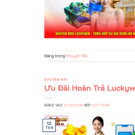
Đăng trong
Khuyến Mãi
KHUYẾN MÃI
Ưu Đãi Hoàn Trả Luckyw
ĐĂNG VÀO
12/04/2026
BỞI
LEO TRẦN
12
Th4